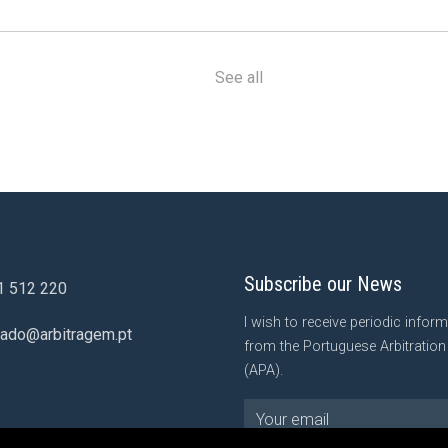
See all
Subscribe our News
1 512 220
I wish to receive periodic infor
iado@arbitragem.pt
from the Portuguese Arbitratio
(APA).