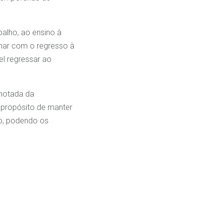
balho, ao ensino à
nhar com o regresso à
el regressar ao
Anotada da
 propósito de manter
ão, podendo os