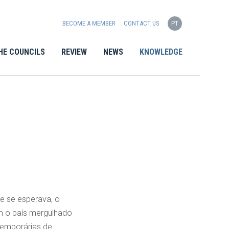
BECOME A MEMBER
CONTACT US
PT
HE COUNCILS
REVIEW
NEWS
KNOWLEDGE
e se esperava, o
m o país mergulhado
temporárias de