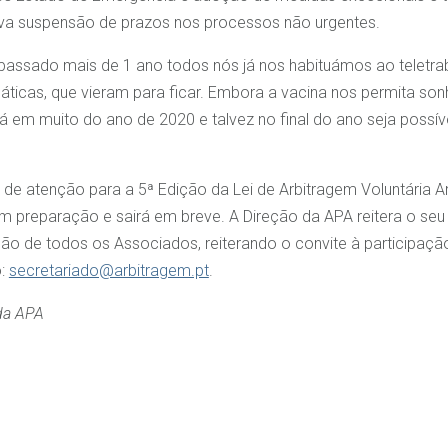
va suspensão de prazos nos processos não urgentes.
 passado mais de 1 ano todos nós já nos habituámos ao teletra
emáticas, que vieram para ficar. Embora a vacina nos permita so
á em muito do ano de 2020 e talvez no final do ano seja possív
 de atenção para a 5ª Edição da Lei de Arbitragem Voluntária 
 preparação e sairá em breve. A Direção da APA reitera o seu
ão de todos os Associados, reiterando o convite à participaç
o:
secretariado@arbitragem.pt
.
 da APA