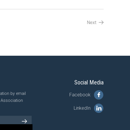
Next
Social Media
mation by email
Facebook
n Association
LinkedIn