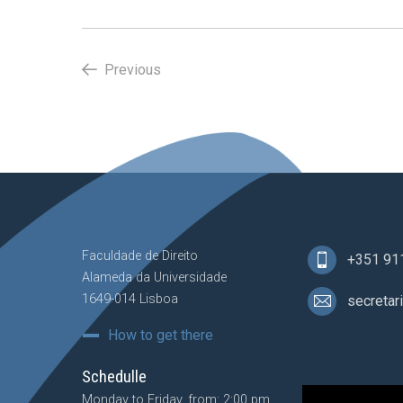
Previous
Faculdade de Direito
+351 91
Alameda da Universidade
1649-014 Lisboa
secretar
How to get there
Schedulle
Monday to Friday, from: 2:00 pm