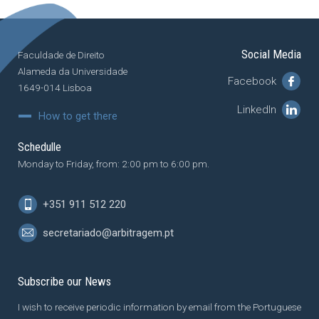
Social Media
Faculdade de Direito
Alameda da Universidade
Facebook
1649-014 Lisboa
LinkedIn
How to get there
Schedulle
Monday to Friday, from: 2:00 pm to 6:00 pm.
+351 911 512 220
secretariado@arbitragem.pt
Subscribe our News
I wish to receive periodic information by email from the Portuguese