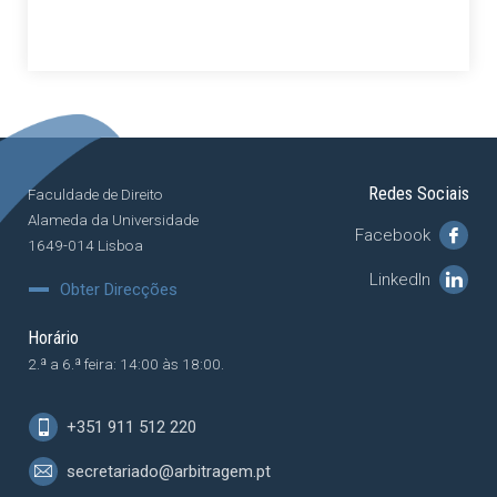
Redes Sociais
Faculdade de Direito
Alameda da Universidade
Facebook
1649-014 Lisboa
LinkedIn
Obter Direcções
Horário
2.ª a 6.ª feira: 14:00 às 18:00.
+351 911 512 220
secretariado@arbitragem.pt