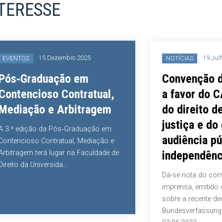
NTERESSE
15 Dezembro 2025
19 Jul
EVENTOS
NOTÍCIAS
Pós‑Graduação em
Convenção d
Contencioso Contratual,
a favor do C
Mediação e Arbitragem
do direito d
justiça e do
A 3.ª edição da Pós‑Graduação em
audiência pú
Contencioso Contratual, Mediação e
Arbitragem terá lugar na Faculdade de
independênc
Direito da Universida...
Dá-se nota do co
imprensa, emitido 
sobre a recente de
Bundesverfassungs