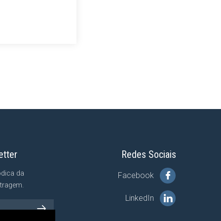
etter
Redes Sociais
ódica da
Facebook
tragem.
LinkedIn