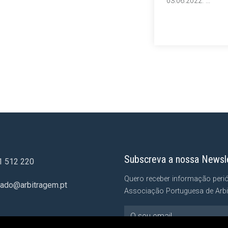
03.06.2022. ...
Subscreva a nossa Newsl
1 512 220
Quero receber informação peri
iado@arbitragem.pt
Associação Portuguesa de Arbi