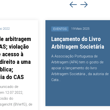
ho 2022
19 Maio 2025
EVENTOS
e arbitragem
Lançamento do Livro
AS; violação
Arbitragem Societária
e acesso à
A Associação Portuguesa de
 direito a uma
Arbitragem (APA) tem o gosto de
blica;
apoiar o lançamento do livro
Arbitragem Societária , da autoria de
ia do CAS
Cata...
municado de
em 12.07.2022,
cisão do
gericht (BVerfG), de