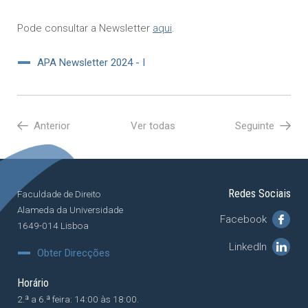
Pode consultar a Newsletter
aqui
.
APA Newsletter 2024 - I
Anterior
Ver todas
Seguinte
Redes Sociais
Faculdade de Direito
Alameda da Universidade
Facebook
1649-014 Lisboa
LinkedIn
Obter Direcções
Horário
2.ª a 6.ª feira: 14:00 às 18:00.