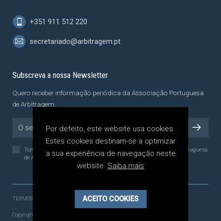
+351 911 512 220
secretariado@arbitragem.pt
Subscreva a nossa Newsletter
Quero receber informação periódica da Associação Portuguesa
de Arbitragem.
Por defeito, este website usa cookies.
Estes cookies destinam-se a optimizar
Tomei conhecimento da
Política de Privacidade
da Associação Portuguesa
a sua experiência de navegação neste
de Arbitragem, a qual li e compreendi.
website.
Saiba mais
ACEITO COOKIES
TERMOS E CONDIÇÕES
POLÍTICA DE PRIVACIDADE
Copyright 2021 - 2026 © APA - Associação Portuguesa de Arbitragem.