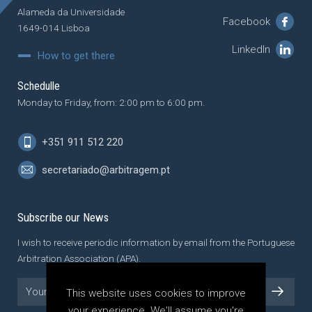
Alameda da Universidade
Facebook
1649-014 Lisboa
LinkedIn
How to get there
Schedulle
Monday to Friday, from: 2:00 pm to 6:00 pm.
+351 911 512 220
secretariado@arbitragem.pt
Subscribe our News
I wish to receive periodic information by email from the Portuguese
Arbitration Association (APA).
This website uses cookies to improve
your experience. We'll assume you're