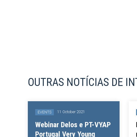
OUTRAS NOTÍCIAS DE I
11 October 2021
EVENTS
NEWS
Webinar Delos e PT-VYAP
Nome
Portugal Very Young
memb