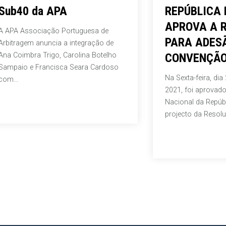
0 da APA
REPÚBLICA DE A
APROVA A RESO
ssociação Portuguesa de
PARA ADESÃO DO
gem anuncia a integração de
mbra Trigo, Carolina Botelho
CONVENÇÃO CIR
 e Francisca Seara Cardoso
Na Sexta-feira, dia 25 de 
2021, foi aprovado pela A
Nacional da República de 
projecto da Resolução que