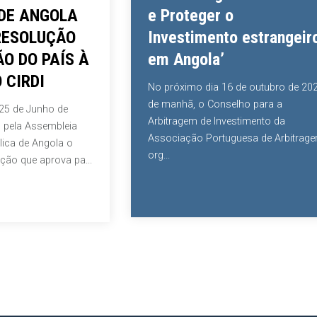
NGOLA
e Proteger o
LUÇÃO
Investimento estrangeiro
 PAÍS À
em Angola’
DI
No próximo dia 16 de outubro de 2024
de manhã, o Conselho para a
Junho de
Arbitragem de Investimento da
ssembleia
Associação Portuguesa de Arbitragem
Angola o
org...
 aprova pa...