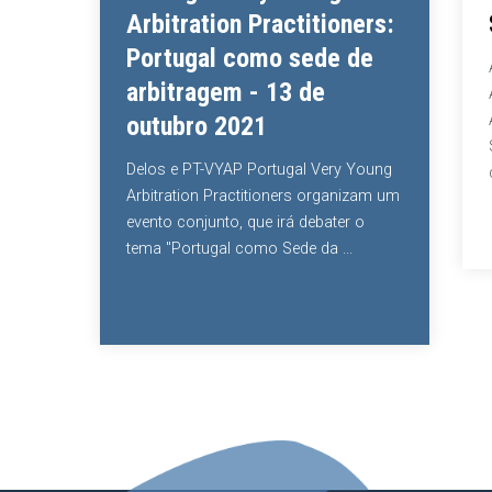
Arbitration Practitioners:
Sub4
Portugal como sede de
A APA A
arbitragem - 13 de
Arbitra
outubro 2021
Ana Coi
Sampaio
Delos e PT-VYAP Portugal Very Young
com...
Arbitration Practitioners organizam um
evento conjunto, que irá debater o
tema "Portugal como Sede da ...