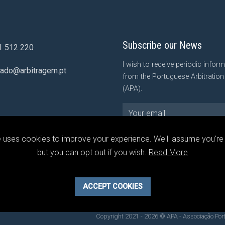
Subscribe our News
1 512 220
I wish to receive periodic infor
iado@arbitragem.pt
from the Portuguese Arbitratio
(APA).
I agree to the
Privacy Policy
of the
e uses cookies to improve your experience. We'll assume you're O
Arbitration Association, which I h
but you can opt out if you wish.
Read More
understood.
ACCEPT COOKIES
Copyright 2021 - 2026 © APA - Associação Po