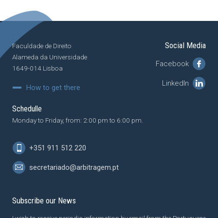
Social Media
Faculdade de Direito
Alameda da Universidade
Facebook
1649-014 Lisboa
LinkedIn
How to get there
Schedulle
Monday to Friday, from: 2:00 pm to 6:00 pm.
+351 911 512 220
secretariado@arbitragem.pt
Subscribe our News
I wish to receive periodic information by email from the Portuguese