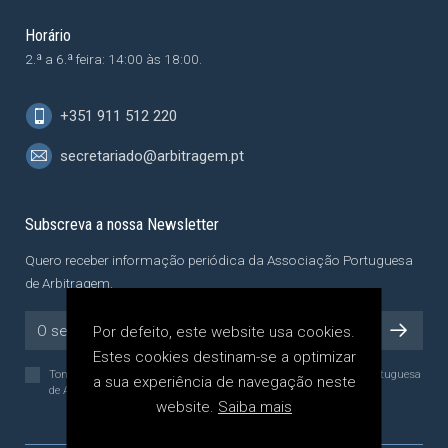
Horário
2.ª a 6.ª feira: 14:00 às 18:00.
+351 911 512 220
secretariado@arbitragem.pt
Subscreva a nossa Newsletter
Quero receber informação periódica da Associação Portuguesa
de Arbitragem.
Por defeito, este website usa cookies.
Estes cookies destinam-se a optimizar
Tomei conhecimento da
Política de Privacidade
da Associação Portuguesa
a sua experiência de navegação neste
de Arbitragem, a qual li e compreendi.
website.
Saiba mais