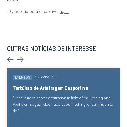
O acórdão está disponível
aqui.
OUTRAS NOTÍCIAS DE INTERESSE
27 Maio 2020
EVENTOS
Tertúlias de Arbitragem Desportiva
"The future of sports arbitration in light of the Seraing and
Pechstein sagas: Much ado about nothing, or still much to
do."