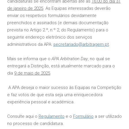
candidaturas se encontram abertas até às
16:00 do dia
31
de
jan
eiro de 2025
. As Equipas interessadas deverão
enviar os respetivos formulários devidamente
preenchidos e assinados (e demais documentação
prevista no Artigo 2.º, n.º 2, do Regulamento) para o
seguinte endereço eletrónico dos serviços
administrativos da APA:
secretariado@arbitragem.pt
.
Mais se informa que o
APA Arbitration Day
, no qual se
entregará a Distinção, está atualmente marcado para o
dia
9
de maio de 202
5
.
A APA deseja o maior sucesso às Equipas na Competição
e faz votos de que esta seja uma enriquecedora
experiência pessoal e académica.
Consulte aqui o
Regulamento
e o
Formulário
a ser utilizado
no processo de candidatura.