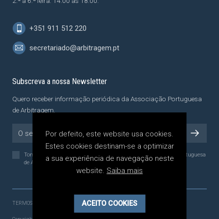
2.ª a 6.ª feira: 14:00 às 18:00.
+351 911 512 220
secretariado@arbitragem.pt
Subscreva a nossa Newsletter
Quero receber informação periódica da Associação Portuguesa
de Arbitragem.
Por defeito, este website usa cookies.
Estes cookies destinam-se a optimizar
Tomei conhecimento da
Política de Privacidade
da Associação Portuguesa
a sua experiência de navegação neste
de Arbitragem, a qual li e compreendi.
website.
Saiba mais
ACEITO COOKIES
TERMOS E CONDIÇÕES
POLÍTICA DE PRIVACIDADE