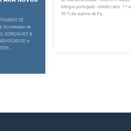
bilingue português -chinês (arts. 1.º a
45.º) da autoria de Pa...
S DE
dades de
ÇALVES &
ADOS) e