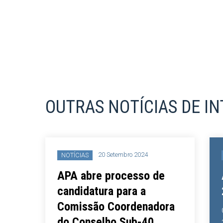
OUTRAS NOTÍCIAS DE I
20 Setembro 2024
NOTÍCIAS
EVENT
APA abre processo de
APA A
candidatura para a
2023
Comissão Coordenadora
O APA Ar
do Conselho Sub-40
25 de ma