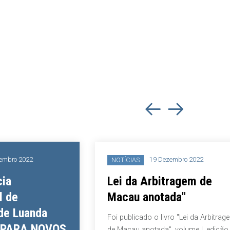
022
19 Dezembro 2022
NOTÍCIAS
Lei da Arbitragem de
Macau anotada"
anda
Foi publicado o livro "Lei da Arbitragem
A NOVOS
de Macau anotada", volume I, edição