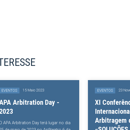
NTERESSE
15 Maio 2023
23 Novembro 2
OS
EVENTOS
rbitration Day -
XI Conferência
Internacional de
Arbitragem de Lu
bitration Day terá lugar no dia
«SOLUÇÕES PAR
io de 2023 no Anfiteatro 6 da