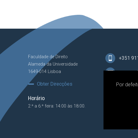
Faculdade de Direito
+351 91
Alameda da Universidade
1649-014 Lisboa
secretar
Obter Direcções
Por defei
Horário
2.ª a 6.ª feira: 14:00 às 18:00.