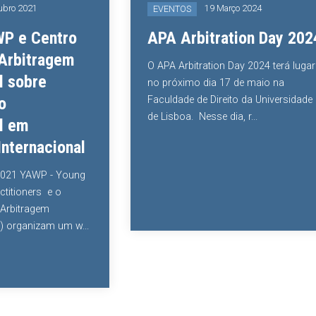
2021
19 Março 2024
EVENTOS
e Centro
APA Arbitration Day 2024
bitragem
O APA Arbitration Day 2024 terá lugar
obre
no próximo dia 17 de maio na
Faculdade de Direito da Universidade
de Lisboa. Nesse dia, r...
m
rnacional
 YAWP - Young
oners e o
tragem
ganizam um w...