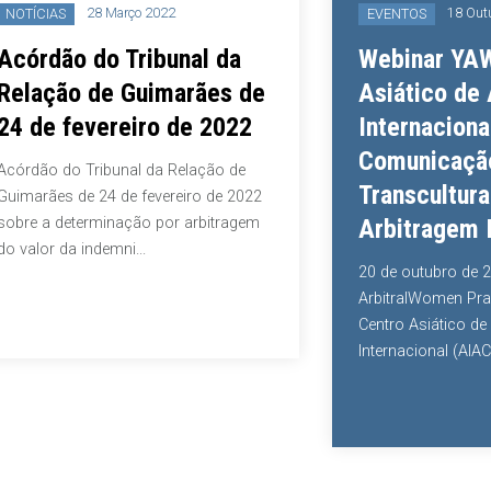
28 Março 2022
18 Outubro 
ÍCIAS
EVENTOS
rdão do Tribunal da
Webinar YAWP 
ação de Guimarães de
Asiático de Ar
de fevereiro de 2022
Internacional s
Comunicação
ão do Tribunal da Relação de
Transcultural e
rães de 24 de fevereiro de 2022
 a determinação por arbitragem
Arbitragem Inte
lor da indemni...
20 de outubro de 2021
ArbitralWomen Practiti
Centro Asiático de Arbi
Internacional (AIAC) or