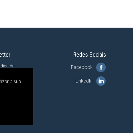
etter
Redes Sociais
ódica da
Facebook
tragem.
LinkedIn
izar a sua
de Privacidade
da
em, a qual li e