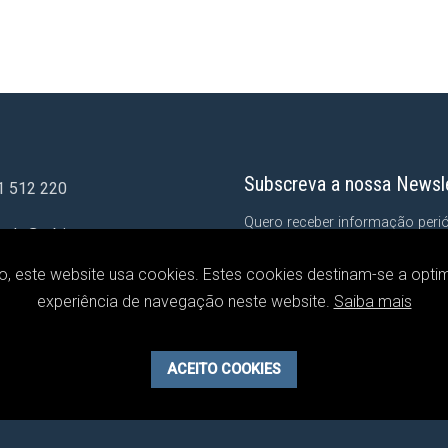
Subscreva a nossa Newsl
1 512 220
Quero receber informação peri
iado@arbitragem.pt
Associação Portuguesa de Arbi
to, este website usa cookies. Estes cookies destinam-se a optim
experiência de navegação neste website.
Saiba mais
Tomei conhecimento da
Política 
Associação Portuguesa de Arbitrag
ACEITO COOKIES
compreendi.