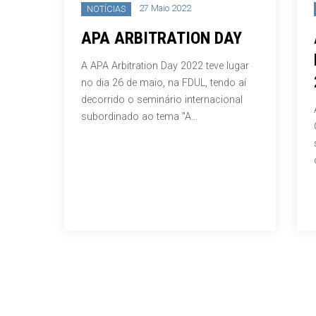
27 Maio 2022
NOTÍCIAS
NOT
APA ARBITRATION DAY
Acó
Rel
A APA Arbitration Day 2022 teve lugar
24 
no dia 26 de maio, na FDUL, tendo aí
decorrido o seminário internacional
Acórd
subordinado ao tema "A...
Guima
sobre
do va