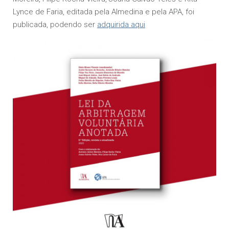
Lynce de Faria, editada pela Almedina e pela APA, foi
publicada, podendo ser
adquirida aqui