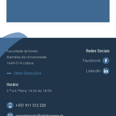
Redes Sociais
Faculdade de Direito
Alameda da Universidade
Facebook
1649-014 Lisboa
LinkedIn
Obter Direcções
Horário
2.ª a 6.ª feira: 14:00 às 18:00.
+351 911 512 220
secretariado@arbitragem.pt