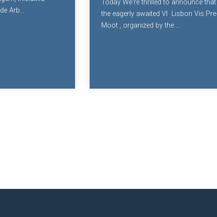
Today We're thrilled to announce that
e Arb...
the eagerly awaited VI Lisbon Vis Pre
Moot , organized by the ...