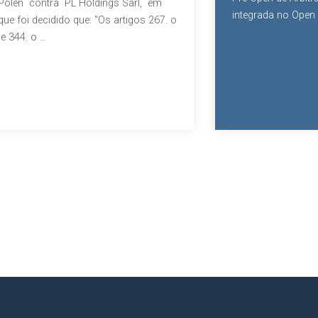
Polen contra PL Holdings Sàrl, em
integrada no Open d
que foi decidido que: "Os artigos 267. o
e 344. o ...