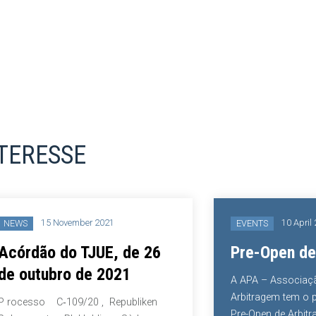
NTERESSE
15 November 2021
10 April
NEWS
EVENTS
Acórdão do TJUE, de 26
Pre-Open de
de outubro de 2021
A APA – Associaç
Arbitragem tem o p
P rocesso C‑109/20 , Republiken
Pre-Open de Arbitra