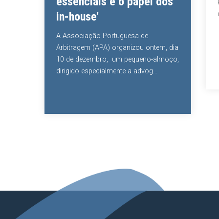
essenciais e o papel dos
in-house'
ociado
A Associação Portuguesa de
l
Arbitragem (APA) organizou ontem, dia
ão a
10 de dezembro, um pequeno-almoço,
dirigido especialmente a advog...