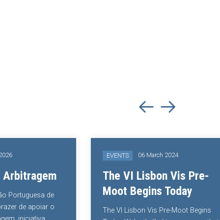
 2026
06 March 2024
EVENTS
 Arbitragem
The VI Lisbon Vis Pre-
Moot Begins Today
ão Portuguesa de
razer de apoiar o
The VI Lisbon Vis Pre-Moot Begins
gem, iniciativa