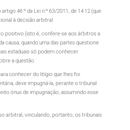
rtigo 46.º da Lei n.º 63/2011, de 14.12 (que
ional à decisão arbitral.
positivo (isto é, confere-se aos árbitros a
da causa, quando uma das partes questione
unais estaduais só podem conhecer
obre a questão.
ra conhecer do litígio que lhes foi
ntária, deve impugná-la, perante o tribunal
dadeito ónus de impugnação, assumindo esse
 arbitral, vinculando, portanto, os tribunais