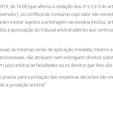
2019, de 16.08 (que alterou a redação dos nº.s 2 e 3 do art
midor), os conflitos de consumo cujo valor não exceda a 
ram a estar sujeitos a arbitragem necessária (
rectius
, a
 à apreciação do tribunal arbitral adstrito aos centro
sual, as mesmas serão de aplicação imediata, mesmo a s
os processuais, não atribuem nem extinguem direitos su
ízo arbitral as faculdades ou os direitos que lhes são 
 os prazos para a prolação das respetivas decisões são 
 a jurisdição arbitral.”