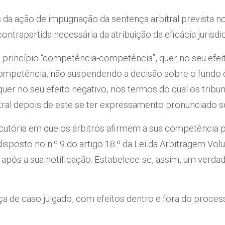
 da ação de impugnação da sentença arbitral prevista no a
ontrapartida necessária da atribuição da eficácia jurisdic
princípio “competência-competência”, quer no seu efeito 
ompetência, não suspendendo a decisão sobre o fundo 
uer no seu efeito negativo, nos termos do qual os trib
tral depois de este se ter expressamento pronunciado s
ocutória em que os árbitros afirmem a sua competência pa
sposto no n.º 9 do artigo 18.º da Lei da Arbitragem Volu
s após a sua notificação. Estabelece-se, assim, um ver
a de caso julgado, com efeitos dentro e fora do processo