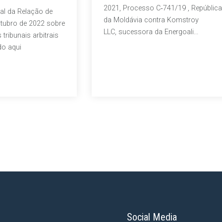
2021, Processo C‑741/19 , República
al da Relação de
da Moldávia contra Komstroy
utubro de 2022 sobre
LLC, sucessora da Energoali...
tribunais arbitrais
do aqui
Social Media