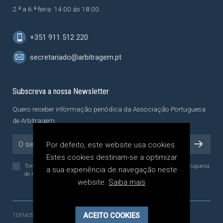
2.ª a 6.ª feira: 14:00 às 18:00.
+351 911 512 220
secretariado@arbitragem.pt
Subscreva a nossa Newsletter
Quero receber informação periódica da Associação Portuguesa
de Arbitragem.
Por defeito, este website usa cookies.
Estes cookies destinam-se a optimizar
Tomei conhecimento da
Política de Privacidade
da Associação Portuguesa
a sua experiência de navegação neste
de Arbitragem, a qual li e compreendi.
website.
Saiba mais
ACEITO COOKIES
TERMOS E CONDIÇÕES
POLÍTICA DE PRIVACIDADE