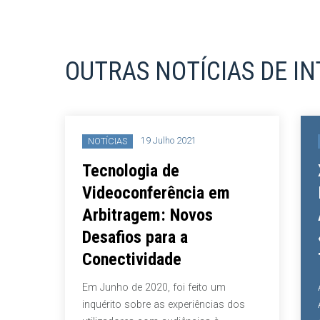
OUTRAS NOTÍCIAS DE I
19 Julho 2021
NOTÍCIAS
 e o
Tecnologia de
de
Videoconferência em
 com
Arbitragem: Novos
Desafios para a
Conectividade
l
gíveis
Em Junho de 2020, foi feito um
pactos
inquérito sobre as experiências dos