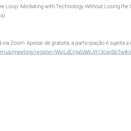
 Loop: Mediating with Technology Without Losing the Sou
a).
via Zoom. Apesar de gratuita, a participação é sujeita a i
oom.us/meeting/register/WsILdCHaSAWJR13cwi5bTw#/re