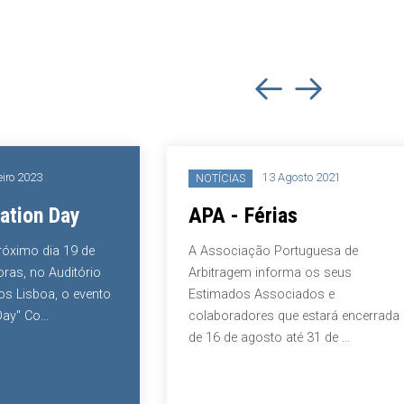
iro 2023
13 Agosto 2021
NOTÍCIAS
ation Day
APA - Férias
próximo dia 19 de
A Associação Portuguesa de
oras, no Auditório
Arbitragem informa os seus
s Lisboa, o evento
Estimados Associados e
ay" Co...
colaboradores que estará encerrada
de 16 de agosto até 31 de ...