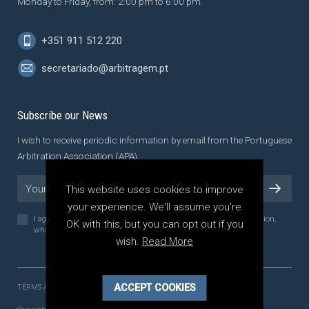
Monday to Friday, from: 2:00 pm to 6:00 pm.
+351 911 512 220
secretariado@arbitragem.pt
Subscribe our News
I wish to receive periodic information by email from the Portuguese
Arbitration Association (APA).
This website uses cookies to improve
your experience. We'll assume you're
I agree to the
Privacy Policy
of the Portuguese Arbitration Association,
OK with this, but you can opt out if you
which I have read and understood.
wish.
Read More
ACCEPT COOKIES
TERMS AND CONDITIONS
PRIVACY POLICY