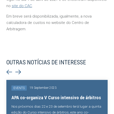
no
site do CAC
.
Em breve será disponibilizada, igualmente, a nova
calculadora de custos no website do Centro de
Arbitragem.
OUTRAS NOTÍCIAS DE INTERESSE
19 September 2023
EVENTS
APA co-organiza V Curso intensivo de árbitros
Nos próximos dias 22 e 23 de setembro terá lugar a quinta
edição do Curso intensivo de árbitros, este ano co-