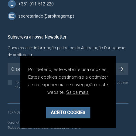
+351 911 512 220
secretariado@arbitragem.pt
Subscreva a nossa Newsletter
Quero receber informação periódica da Associação Portuguesa
de Arbitragem.
Por defeito, este website usa cookies.
Estes cookies destinam-se a optimizar
Tomei conhecimento da
Política de Privacidade
da Associação Portuguesa
a sua experiência de navegação neste
de Arbitragem, a qual li e compreendi.
website.
Saiba mais
ACEITO COOKIES
TERMOS E CONDIÇÕES
POLÍTICA DE PRIVACIDADE
Copyright 2021 - 2026 © APA - Associação Portuguesa de Arbitragem.
Todos os direitos reservados. Created by
SOFTWAY
.