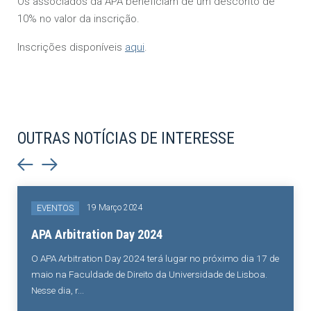
Os associados da APA beneficiam de um desconto de
10% no valor da inscrição.
Inscrições disponíveis
aqui
.
OUTRAS NOTÍCIAS DE INTERESSE
19 Março 2024
EVENTOS
APA Arbitration Day 2024
O APA Arbitration Day 2024 terá lugar no próximo dia 17 de
maio na Faculdade de Direito da Universidade de Lisboa.
Nesse dia, r...